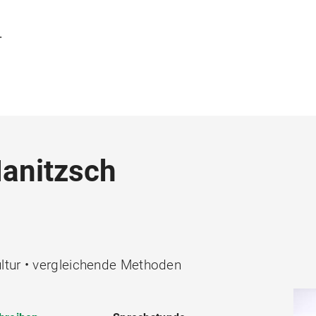
T
Hanitzsch
ltur • vergleichende Methoden