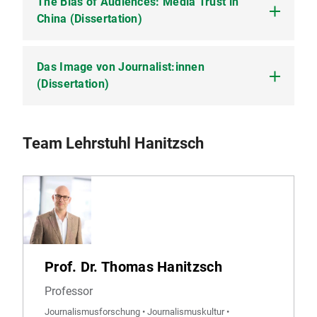
Dissertation von Victoria Ertelthalner-Nikolaev
The Bias of Audiences: Media Trust in
Leitung:
Dissertation von Jana Rick
Dr. Andreas A. Riedl
China (Dissertation)
Gefördert Durch:
Otto Brenner Stiftung (OBS)
Zur Projektwebsite
Das Image von Journalist:innen
Dissertation v. Du Ke
(Dissertation)
Dissertation von Mia Grünewald
Team Lehrstuhl Hanitzsch
Prof. Dr. Thomas Hanitzsch
Professor
Journalismusforschung • Journalismuskultur •