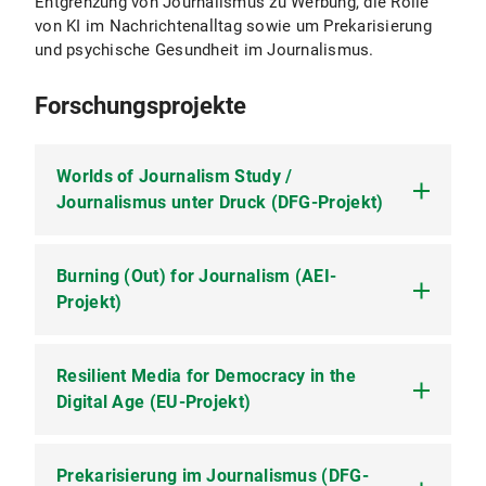
Entgrenzung von Journalismus zu Werbung, die Rolle
von KI im Nachrichtenalltag sowie um Prekarisierung
und psychische Gesundheit im Journalismus.
Forschungsprojekte
Worlds of Journalism Study /
Journalismus unter Druck (DFG-Projekt)
Burning (Out) for Journalism (AEI-
Die Worlds of Journalism Study ist ein
international vergleichendes Forschungsprojekt
Projekt)
unter Koordination der LMU. Das Ziel der Studie
besteht darin, den sich aktuell vollziehenden
Wandel im Journalismus besser zu verstehen.
Resilient Media for Democracy in the
Das Projekt liefert erstmalig Befunde zur
psychosozialen Gesundheit von deutschen
Digital Age (EU-Projekt)
Weitere Informationen zum Projekt
Worlds of
Journalistinnen und Journalisten auf Basis einer
Journalism Study
Online-Befragung von über 1300
Medienschaffenden.
Prekarisierung im Journalismus (DFG-
Laufzeit:
Das Projekt begegnet Herausforderungen für
04/2021-09/2025