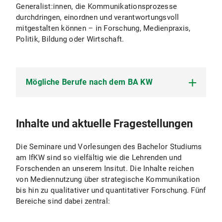
Generalist:innen, die Kommunikationsprozesse
durchdringen, einordnen und verantwortungsvoll
mitgestalten können – in Forschung, Medienpraxis,
Politik, Bildung oder Wirtschaft.
Mögliche Berufe nach dem BA KW
Journalismus:
Tätigkeiten in Print-, Online- und
Inhalte und aktuelle Fragestellungen
Rundfunkmedien als Reporter:in, Redakteur:in,
oder Moderator:in.
Die Seminare und Vorlesungen des Bachelor Studiums
Public Relations:
Arbeit in der
am IfKW sind so vielfältig wie die Lehrenden und
Öffentlichkeitsarbeit, dem
Forschenden an unserem Insitut. Die Inhalte reichen
Stakeholdermanagement, oder als
von Mediennutzung über strategische Kommunikation
Pressesprecher:in.
bis hin zu qualitativer und quantitativer Forschung. Fünf
Bereiche sind dabei zentral:
Marketing und Werbung:
Aufgaben in
Werbeagenturen, Marketingabteilungen oder