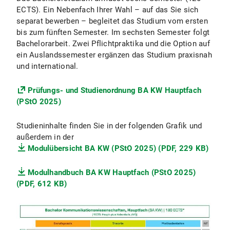
Politische Kommunikation:
Arbeit in
zwischen professioneller Kommunikation und
Erwartungen und Bewertungen unterschiedlicher
Fragen untersucht?
ECTS). Ein Nebenfach Ihrer Wahl – auf das Sie sich
politischen Institutionen, NGOs oder als
nutzergenerierten Inhalten verschwimmen: Immer
Zielgruppen – mit besonderem Blick auf
Das Studium vermittelt fundierte Kenntnisse in
separat bewerben – begleitet das Studium vom ersten
Berater für politische Kampagnen.
mehr Nutzer:innen werden selbst zu
Emotionalität, Framing, Widerstand und soziale
quantitativer und qualitativer Forschung – von
bis zum fünften Semester. Im sechsten Semester folgt
Kommunikator:innen – ob in Blogs, sozialen
Identität im digitalen Diskurs. Ein Schwerpunkt
Umfragen, Inhaltsanalysen und Experimenten bis
Bachelorarbeit. Zwei Pflichtpraktika und die Option auf
Medien oder Kommentarspalten. Dabei schafft
liegt dabei auf selektiver Mediennutzung, dem
hin zu Interviews, Gruppenanalysen und digitalen
ein Auslandssemester ergänzen das Studium praxisnah
das ifkw mit Forschungs- und Praxisseminaren
Vertrauen in algorithmisch kuratierte Inhalte
Tools. Gelehrt wird dabei u. a. die
und international.
Raum für die wissenschaftlichen Grundlagen und
sowie der Frage, wie Menschen mit digitalen
Statistiksoftware R – mit einem am IfKW
die praktische Anwendung.
Informationen umgehen und ihre
mitentwickelten R-Paket (
tidycomm
), das einen
Prüfungs- und Studienordnung BA KW Hauptfach
Medienkompetenz entwickeln.
wissenschaftlich fundierten und zugleich
(PStO 2025)
niedrigschwelligen Zugang zur Datenanalyse
ermöglicht. Begleitet wird die Lehre mit einem
Studieninhalte finden Sie in der folgenden Grafik und
umfassenden Repositorium, das verschiedene
außerdem in der
Lerngeschwindigkeiten abfängt.
Modulübersicht BA KW (PStO 2025) (PDF, 229 KB)
Modulhandbuch BA KW Hauptfach (PStO 2025)
(PDF, 612 KB)