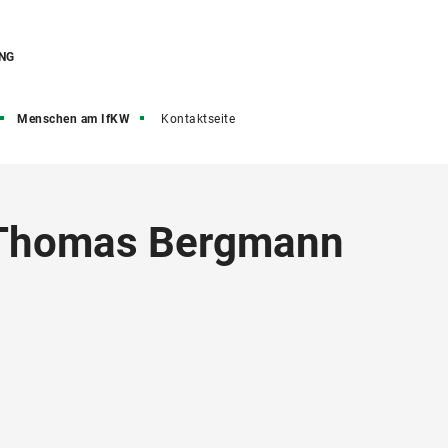
NG
Menschen am IfKW
Kontaktseite
t Thomas Bergmann