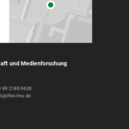
haft und Medien­forschung
9 89 2180-9428
st@ifkw.lmu.de