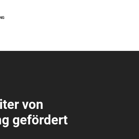
NG
ter von
g gefördert