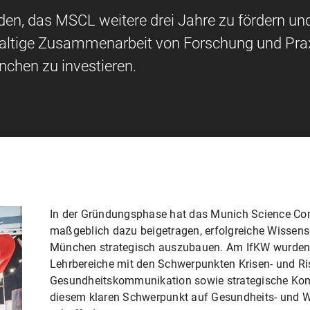
den, das MSCL weitere drei Jahre zu fördern un
hhaltige Zusammenarbeit von Forschung und Prax
chen zu investieren.
In der Gründungsphase hat das Munich Science C
maßgeblich dazu beigetragen, erfolgreiche Wissen
München strategisch auszubauen. Am IfKW wurden 
Lehrbereiche mit den Schwerpunkten Krisen- und R
Gesundheitskommunikation sowie strategische Komm
diesem klaren Schwerpunkt auf Gesundheits- und